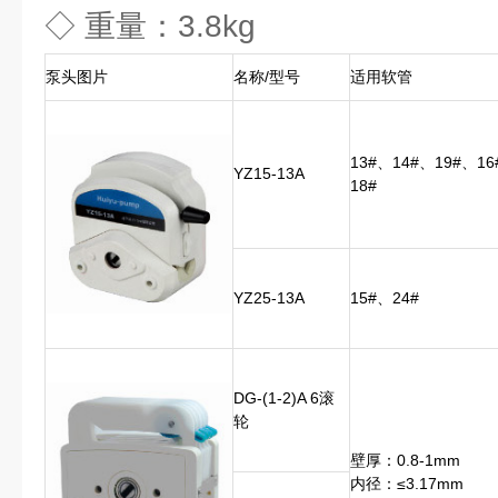
◇ 重量：3.8kg
泵头图片
名称/型号
适用软管
13#、14#、19#、16
YZ15-13A
18#
YZ25-13A
15#、24#
DG-(1-2)A 6滚
轮
壁厚：0.8-1mm
内径：≤3.17mm