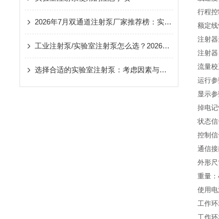
行程控
2026年7月双通道注射泵厂家推荐榜：实验室注射泵/工业注射泵/四通道注射泵/多通道注射泵公司优选！
额定线
注射器
工业注射泵/实验室注射泵怎么选？2026年主流品牌实力对比与选型避坑指南
注射器
流量校
选择合适的实验室注射泵：考虑因素与建议
运行参
显示参
掉电记
状态信
控制信
通信接
外形尺寸
重量：4
使用电源
工作环
工作环