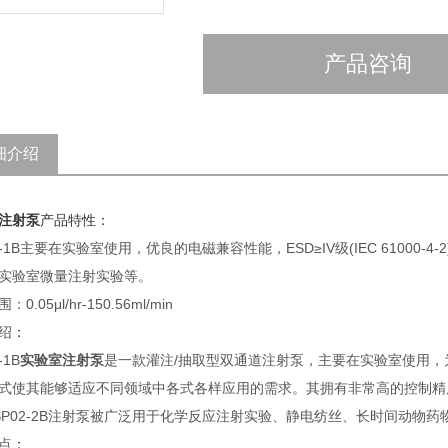
产品咨询
细介绍
注射泵
产品特性：
02-1B主要在实验室使用，优良的电磁兼容性能，ESD≥IV级(IEC 610
实验室微量注射实验等。
0.05μl/hr-150.56ml/min
绍
：
-1B
实验室注射泵
是一款灌注/抽取型双通道注射泵，主要在实验室使用，为一体型
式使其能够适应不同领域中各式各样应用的需求。其拥有非常高的控制精
SP02-2B注射泵被广泛用于化学反应注射实验、静电纺丝、长时间动物
点
：