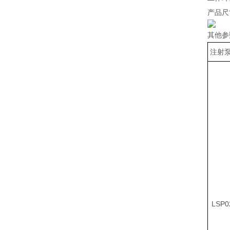
产品尺
其他参
注射
LSP0