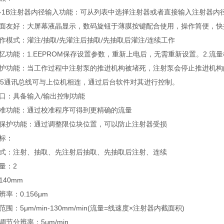
02-1B注射器内径输入功能：可从列表中选择注射器或者直接输入注射器内
面友好：大屏幕液晶显示，数码旋钮于薄膜按键配合使用，操作简便，快
作模式：灌注/抽取/先灌注后抽取/先抽取后灌注/连续工作
忆功能：1.EEPROM保存设置参数，重新上电后，无需重新设置。2.
护功能：当工作过程中注射泵的推进机构被堵死，注射泵会停止推进机构
85通讯总线可与上位机相连，通过后台软件对其进行控制。
口：具备输入/输出控制功能
准功能：通过校准程序可得到更精确的流量
保护功能：通过调整限位块位置，可以防止注射器受损
标
：
式：注射、抽取、先注射后抽取、先抽取后注射、连续
量：2
140mm
率：0.156μm
围：5μm/min-130mm/min(流量=线速度×注射器内截面积)
调节分辨率：5μm/min