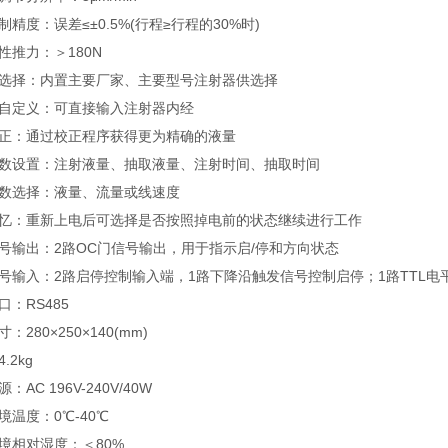
制精度：误差≤±0.5%(行程≥行程的30%时)
性推力：＞180N
选择：内置主要厂家、主要型号注射器供选择
自定义：可直接输入注射器内经
正：通过校正程序获得更为精确的液量
数设置：注射液量、抽取液量、注射时间、抽取时间
数选择：液量、流量或线速度
忆：重新上电后可选择是否按照掉电前的状态继续进行工作
号输出：2路OC门信号输出，用于指示启/停和方向状态
号输入：2路启停控制输入端，1路下降沿触发信号控制启停；1路TTL电
口：RS485
：280×250×140(mm)
.2kg
：AC 196V-240V/40W
境温度：0℃-40℃
境相对湿度：＜80%